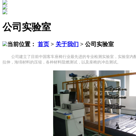
公司实验室
当前位置：
首页
>
关于我们
> 公司实验室
公司建立了目前中国客车座椅行业最先进的专业检测实验室，实验室内
拉伸，海绵材料的压缩，各种材料阻燃测试，以及座椅的冲击测试。